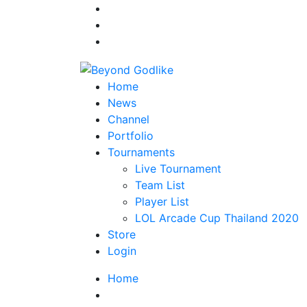
Home
News
Channel
Portfolio
Tournaments
Live Tournament
Team List
Player List
LOL Arcade Cup Thailand 2020
Store
Login
Home