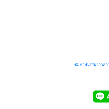
รองอันดับที่ 3
:
คุณพัฒนพล เหรียญโมรา
คุณจิรกฤต โชคพฤทธิ์กุล
คุณสหรัฐ เขียวเซ็น
ชมภาพบรรยากาศการแข
แอดเพื่อนมา