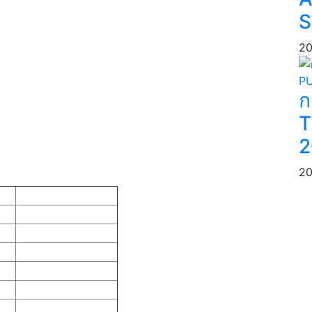
S
20
ก
T
2
20
VR Points
225
200
150
100
75
75