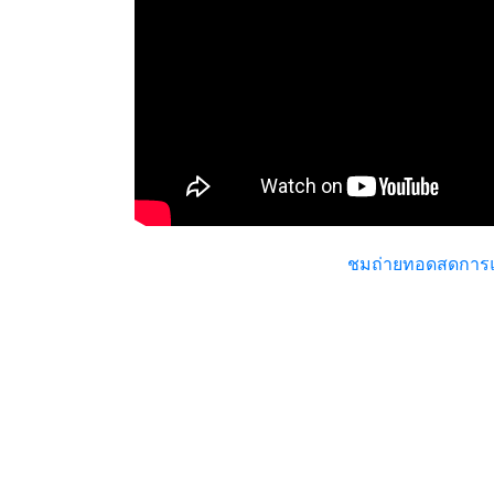
ชมถ่ายทอดสดการแข่
ผ่านพ้นกันไปเรียบร้อยกับการแข่งขัน Alienwa
ขึ้นในวันที่ 26-27 พฤษภาคม 61 ณ VR Zone Pan
Season 3 นี้มีเกมที่ใช้แข่งขัน 2 เกมได้แก่
เกม Beat Saber เป็นการแข่งขันแบบเดี่ยว 
จำนวนมาก
เกม Front Defense Heroes ซึ่งเป็นการแ
ทีมที่มีคะแนนสูงสุด เข้าร่วมการแข่ง Gra