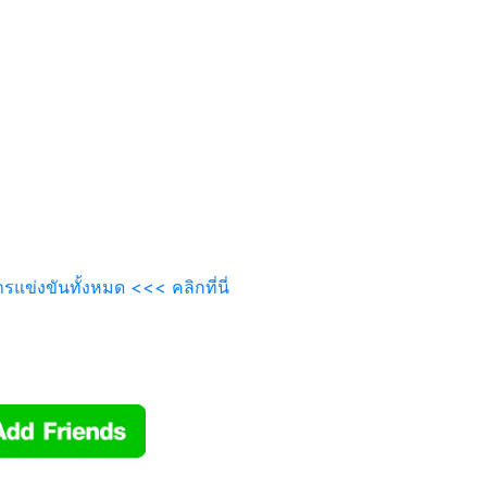
่งขันทั้งหมด <<< คลิกที่นี่
สิจ้ะ @beyondgodlike