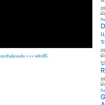
20
D
แ
ร
20
งขันย้อนหลัง <<< คลิกที่นี่
บ
re Challenge VR E-Sport Tournament Season 3 ที่จัด
R
tip eSports Arena พันธุ์ทิพย์พลาซ่า ประตูน้ำ สำหรับ
20
1vs1 ดวลกันที่คะแนน ซึ่งมีเกมเมอร์สมัครเข้าร่วมแข่งขัน
G
ข่งขันแบบทีม 4vs4 มีการเก็บคะแนนสะสมเพื่อใช้คัดเลือก
nd Final ที่จะจัดขึ้นในเดือนกรกฎาคมที่จะถึงนี้ โดยคะแนน
A