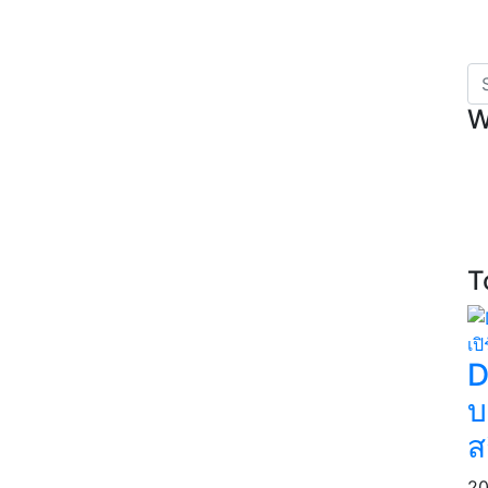
W
T
D
บ
ส
20