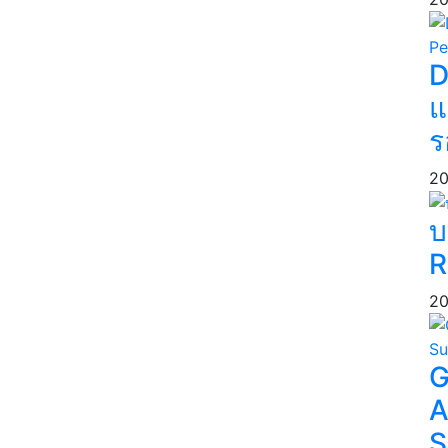
D
แ
ร
20
บ
R
20
G
A
S